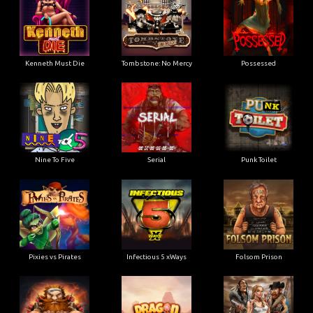
Kenneth Must Die
Tombstone: No Mercy
Possessed
Nine To Five
Serial
Punk Toilet
Pixies vs Pirates
Infectious 5 xWays
Folsom Prison