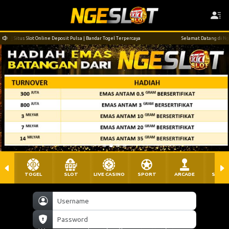
 Deposit Pulsa | Bandar Togel Terpercaya
Selamat Datang di Ngeslot | Situs Slot Onlin
TOGEL
SLOT
LIVE CASINO
SPORT
ARCADE
SABU