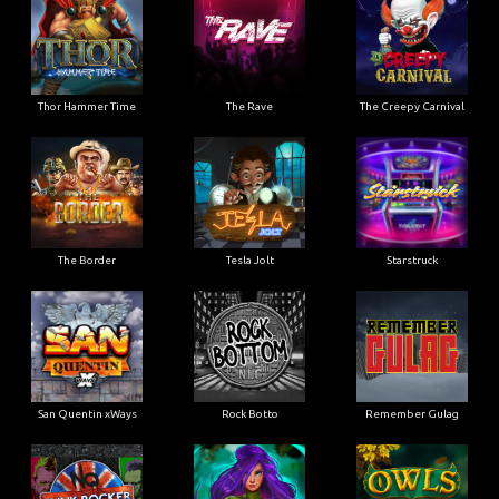
Thor Hammer Time
The Rave
The Creepy Carnival
The Border
Tesla Jolt
Starstruck
San Quentin xWays
Rock Botto
Remember Gulag