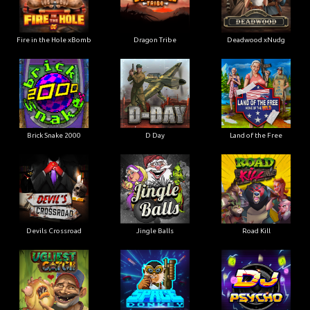
Fire in the Hole xBomb
Dragon Tribe
Deadwood xNudg
Brick Snake 2000
D Day
Land of the Free
Devils Crossroad
Jingle Balls
Road Kill