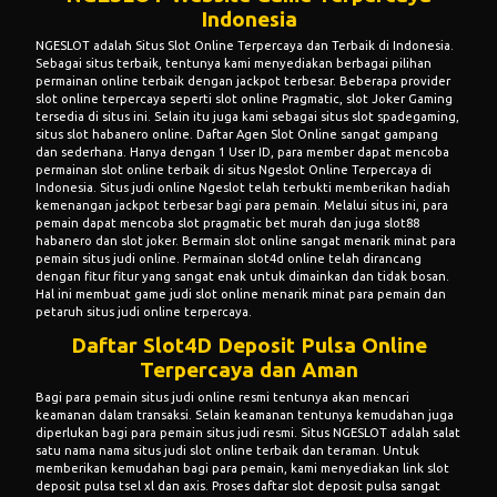
Indonesia
NGESLOT
adalah Situs Slot Online Terpercaya dan Terbaik di Indonesia.
Sebagai situs terbaik, tentunya kami menyediakan berbagai pilihan
permainan online terbaik dengan jackpot terbesar. Beberapa provider
slot online terpercaya seperti slot online Pragmatic, slot Joker Gaming
tersedia di situs ini. Selain itu juga kami sebagai situs slot spadegaming,
situs slot habanero online. Daftar Agen Slot Online sangat gampang
dan sederhana. Hanya dengan 1 User ID, para member dapat mencoba
permainan slot online terbaik di situs
Ngeslot
Online Terpercaya di
Indonesia. Situs judi online Ngeslot telah terbukti memberikan hadiah
kemenangan jackpot terbesar bagi para pemain. Melalui situs ini, para
pemain dapat mencoba
slot pragmatic bet murah
dan juga slot88
habanero dan slot joker. Bermain slot online sangat menarik minat para
pemain situs judi online. Permainan slot4d online telah dirancang
dengan fitur fitur yang sangat enak untuk dimainkan dan tidak bosan.
Hal ini membuat game judi slot online menarik minat para pemain dan
petaruh situs judi online terpercaya.
Daftar Slot4D Deposit Pulsa Online
Terpercaya dan Aman
Bagi para pemain situs judi online resmi tentunya akan mencari
keamanan dalam transaksi. Selain keamanan tentunya kemudahan juga
diperlukan bagi para pemain situs judi resmi. Situs NGESLOT adalah salat
satu nama nama situs judi slot online terbaik dan teraman. Untuk
memberikan kemudahan bagi para pemain, kami menyediakan link slot
deposit pulsa tsel xl dan axis. Proses daftar slot deposit pulsa sangat