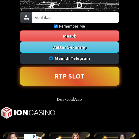
Remember Me
Masuk
Daftar Sekarang
Main di Telegram
RTP SLOT
Desktop
Wap