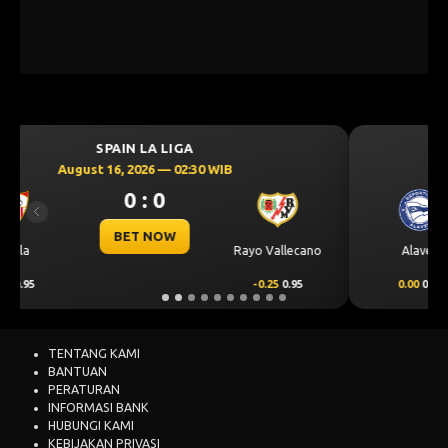
SPAIN LA LIGA
August 16, 2026 — 00:30 WIB
0 : 0
Previous
Next
BET NOW
no
Alaves
Getafe
0.00
0.62
0.00
-0.72
TENTANG KAMI
BANTUAN
PERATURAN
INFORMASI BANK
HUBUNGI KAMI
KEBIJAKAN PRIVASI