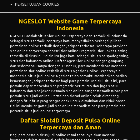
PERSETUJUAN COOKIES
NGESLOT Website Game Terpercaya
Indonesia
NGESLOT
adalah Situs Slot Online Terpercaya dan Terbaik di Indonesia.
Sebagai situs terbaik, tentunya kami menyediakan berbagai pilihan
permainan online terbaik dengan jackpot terbesar. Beberapa provider
slot online terpercaya seperti slot online Pragmatic, slot Joker Gaming
tersedia di situs ini. Selain itu juga kami sebagai situs slot spadegaming,
situs slot habanero online. Daftar Agen Slot Online sangat gampang
dan sederhana. Hanya dengan 1 User ID, para member dapat mencoba
permainan slot online terbaik di situs
Ngeslot
Online Terpercaya di
Indonesia. Situs judi online Ngeslot telah terbukti memberikan hadiah
kemenangan jackpot terbesar bagi para pemain. Melalui situs ini, para
pemain dapat mencoba
slot pragmatic bet murah
dan juga slot88
habanero dan slot joker. Bermain slot online sangat menarik minat para
pemain situs judi online. Permainan slot4d online telah dirancang
dengan fitur fitur yang sangat enak untuk dimainkan dan tidak bosan.
Hal ini membuat game judi slot online menarik minat para pemain dan
petaruh situs judi online terpercaya.
Daftar Slot4D Deposit Pulsa Online
Terpercaya dan Aman
Bagi para pemain situs judi online resmi tentunya akan mencari
keamanan dalam transaksi. Selain keamanan tentunya kemudahan juga