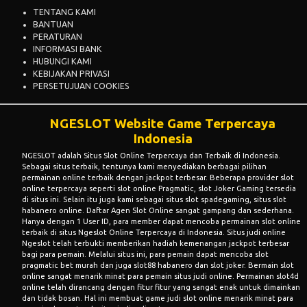
TENTANG KAMI
BANTUAN
PERATURAN
INFORMASI BANK
HUBUNGI KAMI
KEBIJAKAN PRIVASI
PERSETUJUAN COOKIES
NGESLOT Website Game Terpercaya
Indonesia
NGESLOT
adalah Situs Slot Online Terpercaya dan Terbaik di Indonesia.
Sebagai situs terbaik, tentunya kami menyediakan berbagai pilihan
permainan online terbaik dengan jackpot terbesar. Beberapa provider slot
online terpercaya seperti slot online Pragmatic, slot Joker Gaming tersedia
di situs ini. Selain itu juga kami sebagai situs slot spadegaming, situs slot
habanero online. Daftar Agen Slot Online sangat gampang dan sederhana.
Hanya dengan 1 User ID, para member dapat mencoba permainan slot online
terbaik di situs
Ngeslot
Online Terpercaya di Indonesia. Situs judi online
Ngeslot telah terbukti memberikan hadiah kemenangan jackpot terbesar
bagi para pemain. Melalui situs ini, para pemain dapat mencoba
slot
pragmatic bet murah
dan juga slot88 habanero dan slot joker. Bermain slot
online sangat menarik minat para pemain situs judi online. Permainan slot4d
online telah dirancang dengan fitur fitur yang sangat enak untuk dimainkan
dan tidak bosan. Hal ini membuat game judi slot online menarik minat para