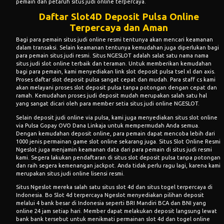
pemain dan petaruh situs judi online terpercaya.
Daftar Slot4D Deposit Pulsa Online
Terpercaya dan Aman
Bagi para pemain situs judi online resmi tentunya akan mencari keamanan
dalam transaksi. Selain keamanan tentunya kemudahan juga diperlukan bagi
para pemain situs judi resmi. Situs NGESLOT adalah salat satu nama nama
situs judi slot online terbaik dan teraman. Untuk memberikan kemudahan
bagi para pemain, kami menyediakan link slot deposit pulsa tsel xl dan axis.
Proses daftar slot deposit pulsa sangat cepat dan mudah. Para staff cs kami
akan melayani proses slot deposit pulsa tanpa potongan dengan cepat dan
ramah. Kemudahan proses judi deposit mudah merupakan salah satu hal
yang sangat dicari oleh para member setia situs judi online NGESLOT.
Selain deposit judi online via pulsa, kami juga menyediakan situs slot online
via Pulsa Gopay OVO Dana Linkaja untuk mempermudah Anda semua.
Dengan kemudahan deposit online, para pemain dapat mencoba lebih dari
1000 jenis permainan game slot online sekarang juga. Situs Slot Online Resmi
Ngeslot juga menjamin keamanan data dari para pemain di situs judi resmi
kami. Segera lakukan pendaftaran di situs slot deposit pulsa tanpa potongan
dan raih segera kemenangan jackpot. Anda tidak perlu ragu lagi, karena kami
merupakan situs judi online lisensi resmi.
Situs Ngeslot mereka salah satu situs slot 4d dan situs togel terpercaya di
Indonesia. Bo Slot 4d terpercaya Ngeslot menyediakan pilihan deposit
melalui 4 bank besar di Indonesia seperti BRI Mandiri BCA dan BNI yang
online 24 jam setiap hari. Member dapat melakukan deposit langsung lewat
bank bank tersebut untuk menikmati permainan slot 4d dan togel online