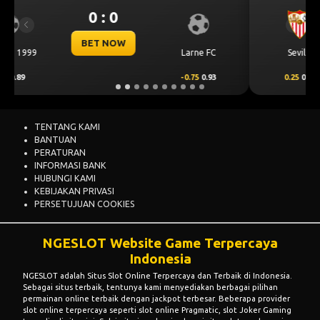
0 : 0
Previous
Next
BET NOW
Sevilla
Rayo Vallecano
0.25
0.95
-0.25
0.95
TENTANG KAMI
BANTUAN
PERATURAN
INFORMASI BANK
HUBUNGI KAMI
KEBIJAKAN PRIVASI
PERSETUJUAN COOKIES
NGESLOT Website Game Terpercaya
Indonesia
NGESLOT
adalah Situs Slot Online Terpercaya dan Terbaik di Indonesia.
Sebagai situs terbaik, tentunya kami menyediakan berbagai pilihan
permainan online terbaik dengan jackpot terbesar. Beberapa provider
slot online terpercaya seperti slot online Pragmatic, slot Joker Gaming