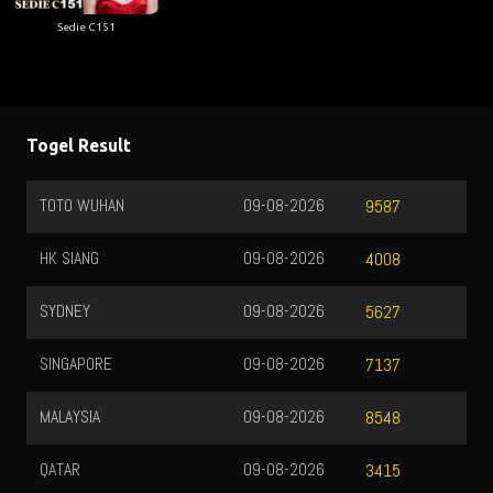
Sedie C151
Togel Result
TOTO WUHAN
09-08-2026
9587
HK SIANG
09-08-2026
4008
SYDNEY
09-08-2026
5627
SINGAPORE
09-08-2026
7137
MALAYSIA
09-08-2026
8548
QATAR
09-08-2026
3415