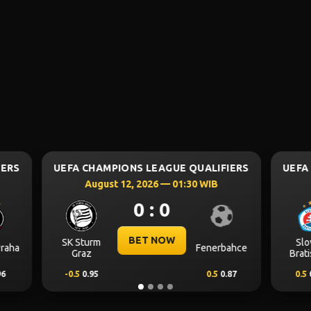
IERS
E-FOOTBALL F24 ELITE CLUB FRIENDLY
E-
August 7, 2026 — 16:15 WIB
0 : 0
BET NOW
Saint-
e-Bayern
e-Liverpool
oise
Munchen
e-G
1.00
0.5
0.63
-0.5
-0.87
0.0