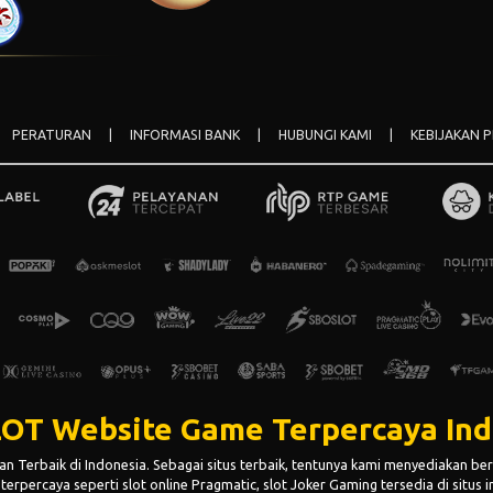
PERATURAN
|
INFORMASI BANK
|
HUBUNGI KAMI
|
KEBIJAKAN P
OT Website Game Terpercaya Ind
an Terbaik di Indonesia. Sebagai situs terbaik, tentunya kami menyediakan be
erpercaya seperti slot online Pragmatic, slot Joker Gaming tersedia di situs ini