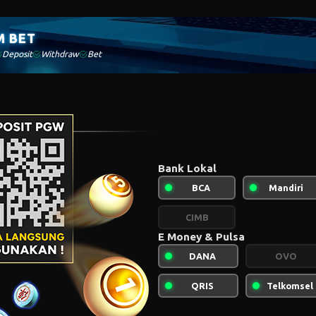
M BET
Deposit
Withdraw
Bet
Bank Lokal
BCA
Mandiri
CIMB
E Money & Pulsa
DANA
OVO
QRIS
Telkomsel