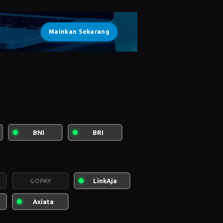
Mainkan Sekarang
BNI
BRI
GOPAY
LinkAja
Axiata