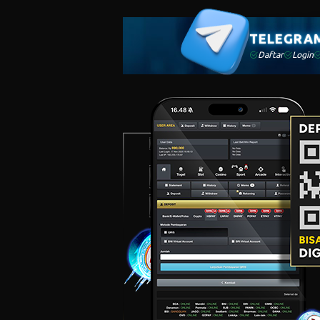
TELEGRA
Daftar
Login