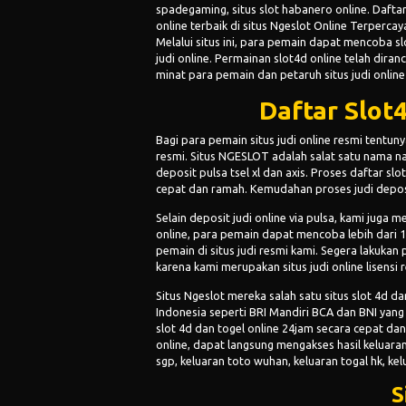
spadegaming, situs slot habanero online. Daft
online terbaik di situs
Ngeslot
Online Terpercaya
Melalui situs ini, para pemain dapat mencoba
s
judi online. Permainan slot4d online telah dira
minat para pemain dan petaruh situs judi online
Daftar Slot
Bagi para pemain situs judi online resmi tentu
resmi. Situs NGESLOT adalah salat satu nama na
deposit pulsa tsel xl dan axis. Proses daftar s
cepat dan ramah. Kemudahan proses judi deposi
Selain deposit judi online via pulsa, kami ju
online, para pemain dapat mencoba lebih dari 1
pemain di situs judi resmi kami. Segera lakukan
karena kami merupakan situs judi online lisensi 
Situs Ngeslot mereka salah satu situs slot 4d da
Indonesia seperti BRI Mandiri BCA dan BNI yan
slot 4d dan togel online 24jam secara cepat dan 
online, dapat langsung mengakses hasil keluaran
sgp, keluaran toto wuhan, keluaran togal hk, ke
S