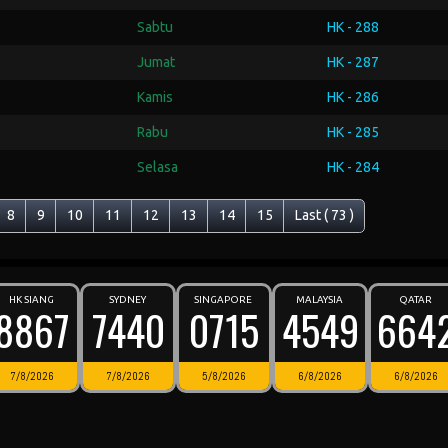
Sabtu
HK - 288
Jumat
HK - 287
Kamis
HK - 286
Rabu
HK - 285
Selasa
HK - 284
8
9
10
11
12
13
14
15
Last ( 73 )
HK SIANG
SYDNEY
SINGAPORE
MALAYSIA
QATAR
8867
7440
0715
4549
664
7/8/2026
7/8/2026
5/8/2026
6/8/2026
6/8/2026