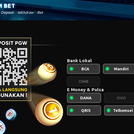
M BET
Deposit
Withdraw
Bet
Bank Lokal
BCA
Mandiri
CIMB
E Money & Pulsa
DANA
OVO
QRIS
Telkomsel