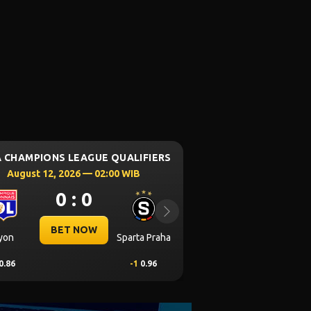
A CHAMPIONS LEAGUE QUALIFIERS
August 11, 2026 — 22:59 WIB
0 : 0
Next
BET NOW
Union Saint-
 Glimt
Gilloise
5
0.82
-0.75
1.00