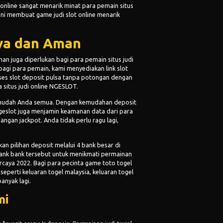
 online sangat menarik minat para pemain situs
 ini membuat game judi slot online menarik
aya dan Aman
an juga diperlukan bagi para pemain situs judi
agi para pemain, kami menyediakan link slot
roses slot deposit pulsa tanpa potongan dengan
 situs judi online NGESLOT.
mpermudah Anda semua. Dengan kemudahan deposit
Ngeslot juga menjamin keamanan data dari para
angan jackpot. Anda tidak perlu ragu lagi,
kan pilihan deposit melalui 4 bank besar di
bank bank tersebut untuk menikmati permainan
percaya 2022. Bagi para pecinta game toto togel
seperti keluaran togel malaysia, keluaran togel
anyak lagi.
mi