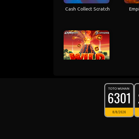
Cash Collect Scratch
Empi
Wild Lava Scratch
TOTO WUHAN
6301
8/8/2026