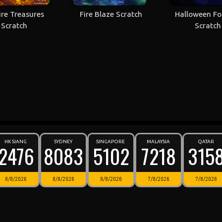
re Treasures
Fire Blaze Scratch
Halloween Fo
Scratch
Scratch
HK SIANG
SYDNEY
SINGAPORE
MALAYSIA
QATAR
2476
8083
5102
7218
315
8/8/2026
8/8/2026
8/8/2026
7/8/2026
7/8/2026