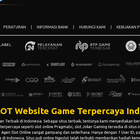
PERATURAN
|
INFORMASI BANK
|
HUBUNGI KAMI
|
KEBIJAKAN P
OT Website Game Terpercaya Ind
an Terbaik di Indonesia. Sebagai situs terbaik, tentunya kami menyediakan be
erpercaya seperti slot online Pragmatic, slot Joker Gaming tersedia di situs ini
ar Agen Slot Online sangat gampang dan sederhana. Hanya dengan 1 User ID,
 di Indonesia. Situs judi online Ngeslot telah terbukti memberikan hadiah ke