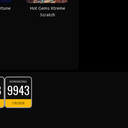
rtune
Hot Gems Xtreme
Scratch
HONGKONG
8
9943
7/8/2026