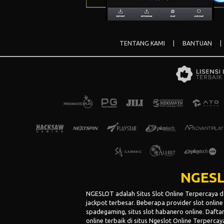
TENTANG KAMI
|
BANTUAN
|
NGESL
NGESLOT
adalah Situs Slot Online Terpercaya d
jackpot terbesar. Beberapa provider slot online t
spadegaming, situs slot habanero online. Daft
online terbaik di situs
Ngeslot
Online Terpercaya