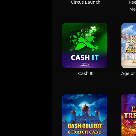
Circus Launch
Pea
Me
Cash It
Age of