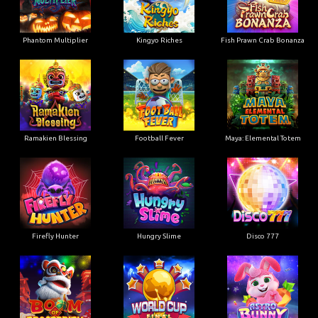
Phantom Multiplier
Kingyo Riches
Fish Prawn Crab Bonanza
Ramakien Blessing
Football Fever
Maya: Elemental Totem
Firefly Hunter
Hungry Slime
Disco 777