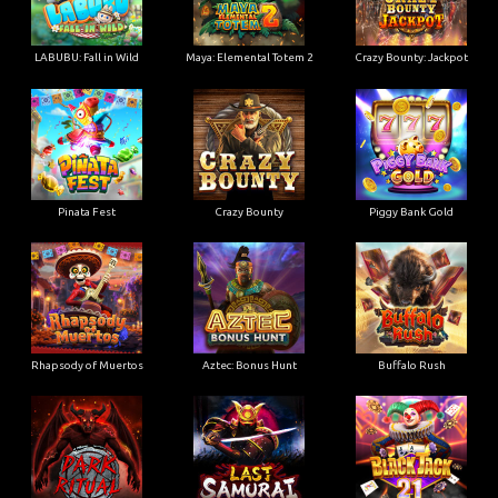
LABUBU: Fall in Wild
Maya: Elemental Totem 2
Crazy Bounty: Jackpot
Pinata Fest
Crazy Bounty
Piggy Bank Gold
Rhapsody of Muertos
Aztec: Bonus Hunt
Buffalo Rush