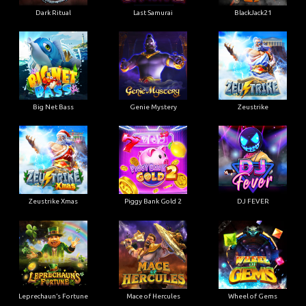
Dark Ritual
Last Samurai
BlackJack21
Big Net Bass
Genie Mystery
Zeustrike
Zeustrike Xmas
Piggy Bank Gold 2
DJ FEVER
Leprechaun’s Fortune
Mace of Hercules
Wheel of Gems