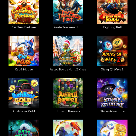
Cai Shen Fortune
Pirate Treasure Hunt
Fighting Bull
Cat & Mouse
Aztec: Bonus Hunt 2 Xmas
Xiang Qi Ways 2
Rush Hour Gold
Jumanji Bonanza
Starry Adventure