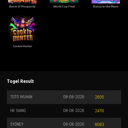
Boom of Prosperity
World Cup Final
Bunny to the Moon
Cookie Hunter
Togel Result
TOTO WUHAN
08-08-2026
2605
HK SIANG
08-08-2026
2476
SYDNEY
08-08-2026
8083