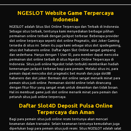
NGESLOT Website Game Terpercaya
Indonesia
NGESLOT
adalah Situs Slot Online Terpercaya dan Terbaik di Indonesia.
Sebagai situs terbaik, tentunya kami menyediakan berbagai pilihan
permainan online terbaik dengan jackpot terbesar. Beberapa provider
slot online terpercaya seperti slot online Pragmatic, slot Joker Gaming
tersedia di situs ini. Selain itu juga kami sebagai situs slot spadegaming,
situs slot habanero online. Daftar Agen Slot Online sangat gampang
dan sederhana. Hanya dengan 1 User ID, para member dapat mencoba
permainan slot online terbaik di situs
Ngeslot
Online Terpercaya di
Indonesia. Situs judi online Ngeslot telah terbukti memberikan hadiah
kemenangan jackpot terbesar bagi para pemain. Melalui situs ini, para
pemain dapat mencoba
slot pragmatic bet murah
dan juga slot88
habanero dan slot joker. Bermain slot online sangat menarik minat para
pemain situs judi online. Permainan slot4d online telah dirancang
dengan fitur fitur yang sangat enak untuk dimainkan dan tidak bosan.
Hal ini membuat game judi slot online menarik minat para pemain dan
petaruh situs judi online terpercaya.
Daftar Slot4D Deposit Pulsa Online
Terpercaya dan Aman
Bagi para pemain situs judi online resmi tentunya akan mencari
keamanan dalam transaksi. Selain keamanan tentunya kemudahan juga
diperlukan bagi para pemain situs judi resmi. Situs NGESLOT adalah salat