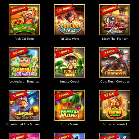
Rich Cai Shen
Pai Gow Ways
Muay Thai Fighter
Leprechaun Bonanza
Jungle Quest
Gold Rush Cowboys
Guardian of The Museum
Fruits Mania
Fortune Jewels I