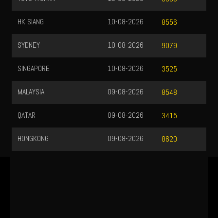
HK SIANG
10-08-2026
8556
SYDNEY
10-08-2026
9079
SINGAPORE
10-08-2026
3525
MALAYSIA
09-08-2026
8548
QATAR
09-08-2026
3415
HONGKONG
09-08-2026
8620