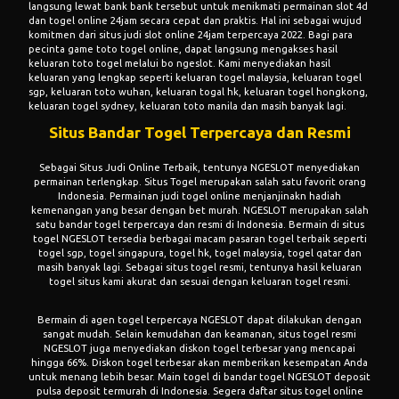
langsung lewat bank bank tersebut untuk menikmati permainan slot 4d
dan togel online 24jam secara cepat dan praktis. Hal ini sebagai wujud
komitmen dari situs judi slot online 24jam terpercaya 2022. Bagi para
pecinta game toto togel online, dapat langsung mengakses hasil
keluaran toto togel melalui bo ngeslot. Kami menyediakan hasil
keluaran yang lengkap seperti keluaran togel malaysia, keluaran togel
sgp, keluaran toto wuhan, keluaran togal hk, keluaran togel hongkong,
keluaran togel sydney, keluaran toto manila dan masih banyak lagi.
Situs Bandar Togel Terpercaya dan Resmi
Sebagai Situs Judi Online Terbaik, tentunya NGESLOT menyediakan
permainan terlengkap. Situs Togel merupakan salah satu favorit orang
Indonesia. Permainan judi togel online menjanjinakn hadiah
kemenangan yang besar dengan bet murah. NGESLOT merupakan salah
satu
bandar togel terpercaya
dan resmi di Indonesia. Bermain di situs
togel NGESLOT tersedia berbagai macam pasaran togel terbaik seperti
togel sgp, togel singapura, togel hk, togel malaysia, togel qatar dan
masih banyak lagi. Sebagai situs togel resmi, tentunya hasil keluaran
togel situs kami akurat dan sesuai dengan keluaran togel resmi.
Bermain di agen togel terpercaya NGESLOT dapat dilakukan dengan
sangat mudah. Selain kemudahan dan keamanan, situs togel resmi
NGESLOT juga menyediakan diskon togel terbesar yang mencapai
hingga 66%. Diskon togel terbesar akan memberikan kesempatan Anda
untuk menang lebih besar. Main togel di bandar togel NGESLOT deposit
pulsa deposit termurah di Indonesia. Segera daftar situs togel online