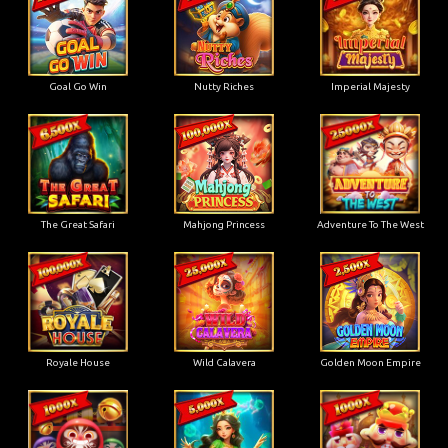
Goal Go Win
Nutty Riches
Imperial Majesty
The Great Safari
Mahjong Princess
Adventure To The West
Royale House
Wild Calavera
Golden Moon Empire