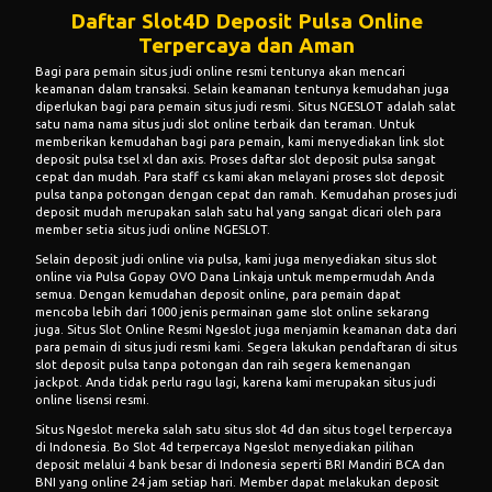
Daftar Slot4D Deposit Pulsa Online
Terpercaya dan Aman
Bagi para pemain situs judi online resmi tentunya akan mencari
keamanan dalam transaksi. Selain keamanan tentunya kemudahan juga
diperlukan bagi para pemain situs judi resmi. Situs NGESLOT adalah salat
satu nama nama situs judi slot online terbaik dan teraman. Untuk
memberikan kemudahan bagi para pemain, kami menyediakan link slot
deposit pulsa tsel xl dan axis. Proses daftar slot deposit pulsa sangat
cepat dan mudah. Para staff cs kami akan melayani proses slot deposit
pulsa tanpa potongan dengan cepat dan ramah. Kemudahan proses judi
deposit mudah merupakan salah satu hal yang sangat dicari oleh para
member setia situs judi online NGESLOT.
Selain deposit judi online via pulsa, kami juga menyediakan situs slot
online via Pulsa Gopay OVO Dana Linkaja untuk mempermudah Anda
semua. Dengan kemudahan deposit online, para pemain dapat
mencoba lebih dari 1000 jenis permainan game slot online sekarang
juga. Situs Slot Online Resmi Ngeslot juga menjamin keamanan data dari
para pemain di situs judi resmi kami. Segera lakukan pendaftaran di situs
slot deposit pulsa tanpa potongan dan raih segera kemenangan
jackpot. Anda tidak perlu ragu lagi, karena kami merupakan situs judi
online lisensi resmi.
Situs Ngeslot mereka salah satu situs slot 4d dan situs togel terpercaya
di Indonesia. Bo Slot 4d terpercaya Ngeslot menyediakan pilihan
deposit melalui 4 bank besar di Indonesia seperti BRI Mandiri BCA dan
BNI yang online 24 jam setiap hari. Member dapat melakukan deposit