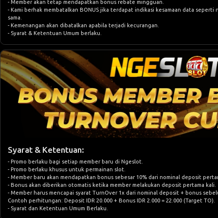
- Member akan tetap mendapatkan bonus rebate mingguan.
- Kami berhak membatalkan BONUS jika terdapat indikasi kesamaan data seperti na
sama.
- Kemenangan akan dibatalkan apabila terjadi kecurangan.
- Syarat & Ketentuan Umum berlaku.
Syarat & Ketentuan:
- Promo berlaku bagi setiap member baru di Ngeslot.
- Promo berlaku khusus untuk permainan slot.
- Member baru akan mendapatkan bonus sebesar 10% dari nominal deposit pertam
- Bonus akan diberikan otomatis ketika member melakukan deposit pertama kali.
- Member harus mencapai syarat TurnOver 1x dari nominal deposit + bonus sebe
Contoh perhitungan: Deposit IDR 20.000 + Bonus IDR 2.000 = 22.000 (Target TO).
- Syarat dan Ketentuan Umum Berlaku.