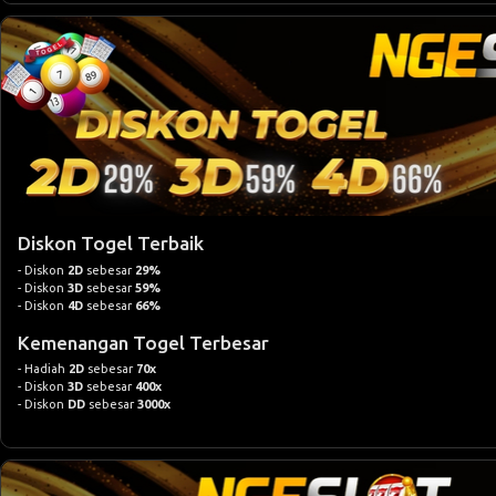
Diskon Togel Terbaik
- Diskon
2D
sebesar
29%
- Diskon
3D
sebesar
59%
- Diskon
4D
sebesar
66%
Kemenangan Togel Terbesar
- Hadiah
2D
sebesar
70x
- Diskon
3D
sebesar
400x
- Diskon
DD
sebesar
3000x