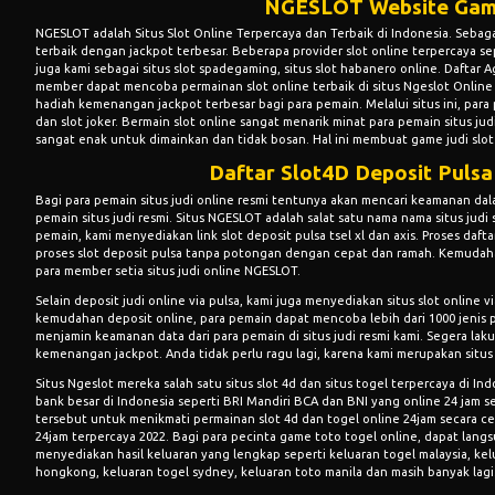
NGESLOT Website Game
NGESLOT
adalah Situs Slot Online Terpercaya dan Terbaik di Indonesia. Sebag
terbaik dengan jackpot terbesar. Beberapa provider slot online terpercaya seper
juga kami sebagai situs slot spadegaming, situs slot habanero online. Daftar
member dapat mencoba permainan slot online terbaik di situs
Ngeslot
Online 
hadiah kemenangan jackpot terbesar bagi para pemain. Melalui situs ini, pa
dan slot joker. Bermain slot online sangat menarik minat para pemain situs jud
sangat enak untuk dimainkan dan tidak bosan. Hal ini membuat game judi slot 
Daftar Slot4D Deposit Puls
Bagi para pemain situs judi online resmi tentunya akan mencari keamanan da
pemain situs judi resmi. Situs NGESLOT adalah salat satu nama nama situs ju
pemain, kami menyediakan link slot deposit pulsa tsel xl dan axis. Proses daft
proses slot deposit pulsa tanpa potongan dengan cepat dan ramah. Kemudahan
para member setia situs judi online NGESLOT.
Selain deposit judi online via pulsa, kami juga menyediakan situs slot onl
kemudahan deposit online, para pemain dapat mencoba lebih dari 1000 jenis p
menjamin keamanan data dari para pemain di situs judi resmi kami. Segera lak
kemenangan jackpot. Anda tidak perlu ragu lagi, karena kami merupakan situs ju
Situs Ngeslot mereka salah satu situs slot 4d dan situs togel terpercaya di I
bank besar di Indonesia seperti BRI Mandiri BCA dan BNI yang online 24 jam 
tersebut untuk menikmati permainan slot 4d dan togel online 24jam secara cepa
24jam terpercaya 2022. Bagi para pecinta game toto togel online, dapat langs
menyediakan hasil keluaran yang lengkap seperti keluaran togel malaysia, kel
hongkong, keluaran togel sydney, keluaran toto manila dan masih banyak lagi