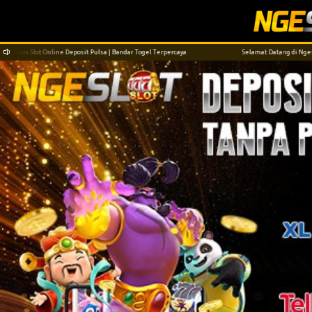
Online Deposit Pulsa | Bandar Togel Terpercaya
Selamat Datang di Ngeslot | Situs Slot 