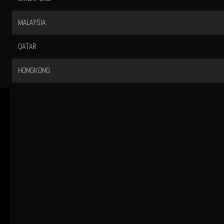
MALAYSIA
QATAR
HONGKONG