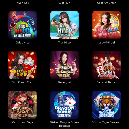
Nyan Cat
Out Run
Cash Or Crash
Odds HiLo
Thai Hi Lo
Lucky Wheel
Fish Prawn Crab
Belangkai
Baccarat Babes
Caribbean Saga
Virtual Dragon Bonus
Virtual Tiger Baccarat
Baccarat