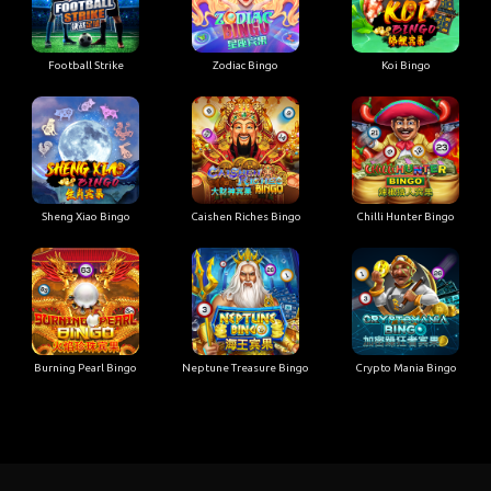
Football Strike
Zodiac Bingo
Koi Bingo
Sheng Xiao Bingo
Caishen Riches Bingo
Chilli Hunter Bingo
Burning Pearl Bingo
Neptune Treasure Bingo
Crypto Mania Bingo