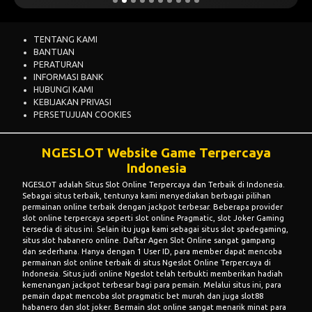
TENTANG KAMI
BANTUAN
PERATURAN
INFORMASI BANK
HUBUNGI KAMI
KEBIJAKAN PRIVASI
PERSETUJUAN COOKIES
NGESLOT Website Game Terpercaya
Indonesia
NGESLOT
adalah Situs Slot Online Terpercaya dan Terbaik di Indonesia.
Sebagai situs terbaik, tentunya kami menyediakan berbagai pilihan
permainan online terbaik dengan jackpot terbesar. Beberapa provider
slot online terpercaya seperti slot online Pragmatic, slot Joker Gaming
tersedia di situs ini. Selain itu juga kami sebagai situs slot spadegaming,
situs slot habanero online. Daftar Agen Slot Online sangat gampang
dan sederhana. Hanya dengan 1 User ID, para member dapat mencoba
permainan slot online terbaik di situs
Ngeslot
Online Terpercaya di
Indonesia. Situs judi online Ngeslot telah terbukti memberikan hadiah
kemenangan jackpot terbesar bagi para pemain. Melalui situs ini, para
pemain dapat mencoba
slot pragmatic bet murah
dan juga slot88
habanero dan slot joker. Bermain slot online sangat menarik minat para