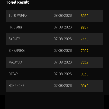
Togel Result
TOTO WUHAN
08-08-2026
6989
HK SIANG
07-08-2026
8867
SYDNEY
07-08-2026
7440
SINGAPORE
07-08-2026
7907
MALAYSIA
07-08-2026
7218
QATAR
07-08-2026
3158
HONGKONG
07-08-2026
9943