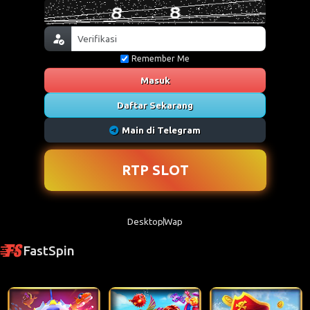
Remember Me
Masuk
Daftar Sekarang
Main di Telegram
RTP SLOT
Desktop
Wap
FastSpin