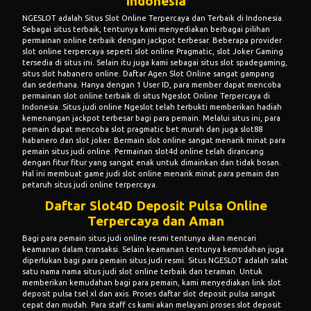
Indonesia
NGESLOT
adalah Situs Slot Online Terpercaya dan Terbaik di Indonesia.
Sebagai situs terbaik, tentunya kami menyediakan berbagai pilihan
permainan online terbaik dengan jackpot terbesar. Beberapa provider
slot online terpercaya seperti slot online Pragmatic, slot Joker Gaming
tersedia di situs ini. Selain itu juga kami sebagai situs slot spadegaming,
situs slot habanero online. Daftar Agen Slot Online sangat gampang
dan sederhana. Hanya dengan 1 User ID, para member dapat mencoba
permainan slot online terbaik di situs
Ngeslot
Online Terpercaya di
Indonesia. Situs judi online Ngeslot telah terbukti memberikan hadiah
kemenangan jackpot terbesar bagi para pemain. Melalui situs ini, para
pemain dapat mencoba
slot pragmatic bet murah
dan juga slot88
habanero dan slot joker. Bermain slot online sangat menarik minat para
pemain situs judi online. Permainan slot4d online telah dirancang
dengan fitur fitur yang sangat enak untuk dimainkan dan tidak bosan.
Hal ini membuat game judi slot online menarik minat para pemain dan
petaruh situs judi online terpercaya.
Daftar Slot4D Deposit Pulsa Online
Terpercaya dan Aman
Bagi para pemain situs judi online resmi tentunya akan mencari
keamanan dalam transaksi. Selain keamanan tentunya kemudahan juga
diperlukan bagi para pemain situs judi resmi. Situs NGESLOT adalah salat
satu nama nama situs judi slot online terbaik dan teraman. Untuk
memberikan kemudahan bagi para pemain, kami menyediakan link slot
deposit pulsa tsel xl dan axis. Proses daftar slot deposit pulsa sangat
cepat dan mudah. Para staff cs kami akan melayani proses slot deposit