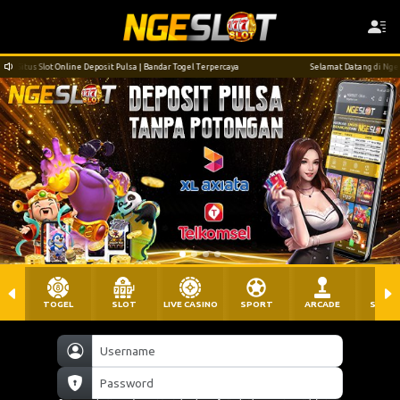
itus Slot Online Deposit Pulsa | Bandar Togel Terpercaya
Selamat Datang di Ngeslot | 
TOGEL
SLOT
LIVE CASINO
SPORT
ARCADE
SABU