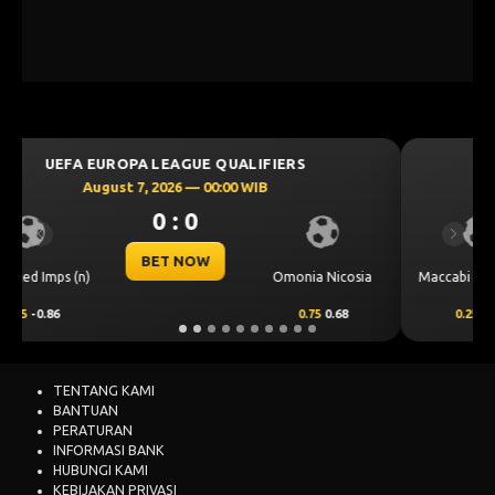
UEFA EUROPA LEAGUE QUALIFIERS
August 6, 2026 — 22:59 WIB
0 : 0
Previous
Next
BET NOW
ia
Maccabi Tel Aviv (n)
CSKA Sofia
0.25
0.68
-0.25
-0.86
TENTANG KAMI
BANTUAN
PERATURAN
INFORMASI BANK
HUBUNGI KAMI
KEBIJAKAN PRIVASI