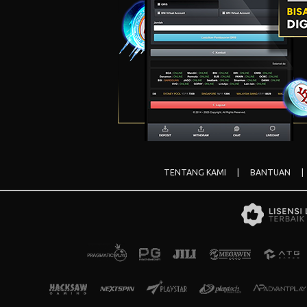
TENTANG KAMI
|
BANTUAN
|