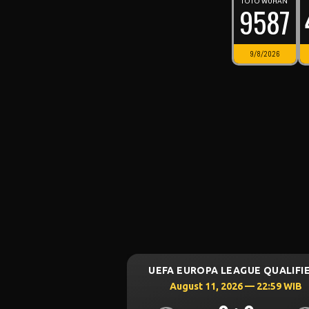
TOTO WUHAN
9587
9/8/2026
UEFA CHAMPIONS LEAGUE QUALIF
August 12, 2026 — 00:00 WIB