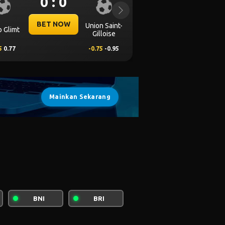
0 : 0
Next
BET NOW
a Vigo
Osasuna
5
0.76
-0.25
-0.86
Mainkan Sekarang
BNI
BRI