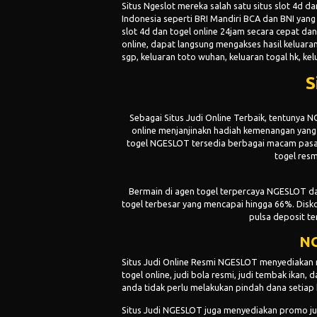
Situs Ngeslot mereka salah satu situs slot 4d da
Indonesia seperti BRI Mandiri BCA dan BNI yan
slot 4d dan togel online 24jam secara cepat dan 
online, dapat langsung mengakses hasil keluaran
sgp, keluaran toto wuhan, keluaran togal hk, ke
S
Sebagai Situs Judi Online Terbaik, tentunya 
online menjanjinakn hadiah kemenangan yan
togel NGESLOT tersedia berbagai macam pasaran 
togel resm
Bermain di agen togel terpercaya NGESLOT d
togel terbesar yang mencapai hingga 66%. Dis
pulsa deposit te
NG
Situs Judi Online Resmi NGESLOT menyediakan ri
togel online, judi bola resmi, judi tembak ikan
anda tidak perlu melakukan pindah dana setiap
Situs Judi NGESLOT juga menyediakan promo jud