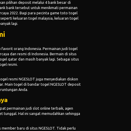
kan pilihan deposit melalui 4 bank besar di
bank bank tersebut untuk menikmati permainan
percaya 2022. Bagi para pecinta game toto togel
seperti keluaran togel malaysia, keluaran togel
anyak lagi.
mi
favorit orang Indonesia. Permainan judi togel
ercaya
dan resmi di Indonesia. Bermain di situs
ogel qatar dan masih banyak lagi. Sebagai situs
ogel resmi.
togel resmi NGESLOT juga menyediakan diskon
r. Main togel di bandar togel NGESLOT deposit
beruntungan Anda.
aya
at permainan judi slot online terbaik, agen
pet tunggal. Hal ini sangat memudahkan sehingga
s member baru di situs NGESLOT. Tidak perlu