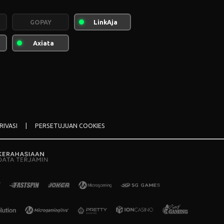
GOPAY
LinkAja
Axiata
RIVASI
|
PERSETUJUAN COOKIES